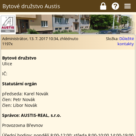
Bytové družstvo Austis
Administrátor, 13. 7. 2017 10:34, zhlédnuto
Složka:
Důležité
1197x
kontakty
Bytové družstvo
Ulice
IČ:
Statutární orgán
předseda: Karel Novák
člen: Petr Novák
člen: Libor Novák
Správce: AUSTIS-REAL, s.r.o.
Provozovna Břevnov
Úřední hodiny: pondělí 8:00-12:00; středa 8:00-10:00 14:00-19:00