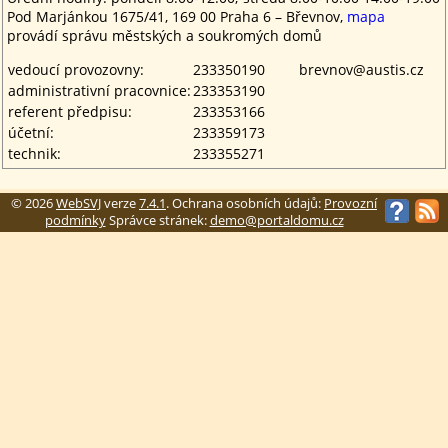
Pod Marjánkou 1675/41, 169 00 Praha 6 – Břevnov,
mapa
provádí správu městských a soukromých domů
vedoucí provozovny:
233350190
brevnov@austis.cz
administrativní pracovnice:
233353190
referent předpisu:
233353166
účetní:
233359173
technik:
233355271
© 2026
WebSVJ
verze
7.4.1
. Ochrana osobních údajů:
Provozní
podmínky
Správce stránek:
demo@portaldomu.cz